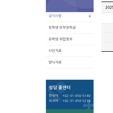
20
공지사항
유학생 외부장학금
유학생 취업정보
사진자료
양식자료
상담 콜센터
한국어
+82-31-450-5140
외국어
+82-31-450-5216