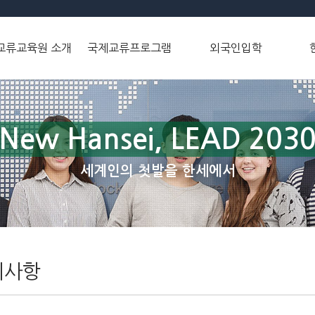
교류교육원 소개
국제교류프로그램
외국인입학
New Hansei, LEAD 203
세계인의 첫발을 한세에서
지사항